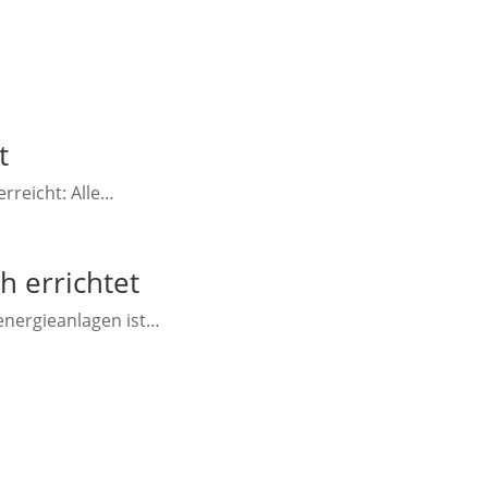
t
erreicht: Alle…
h errichtet
denergieanlagen ist…